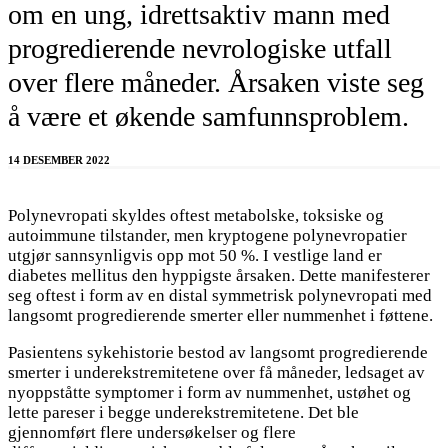
om en ung, idrettsaktiv mann med
progredierende nevrologiske utfall
over flere måneder. Årsaken viste seg
å være et økende samfunnsproblem.
14 DESEMBER 2022
Polynevropati skyldes oftest metabolske, toksiske og
autoimmune tilstander, men kryptogene polynevropatier
utgjør sannsynligvis opp mot 50 %. I vestlige land er
diabetes mellitus den hyppigste årsaken. Dette manifesterer
seg oftest i form av en distal symmetrisk polynevropati med
langsomt progredierende smerter eller nummenhet i føttene.
Pasientens sykehistorie bestod av langsomt progredierende
smerter i underekstremitetene over få måneder, ledsaget av
nyoppståtte symptomer i form av nummenhet, ustøhet og
lette pareser i begge underekstremitetene. Det ble
gjennomført flere undersøkelser og flere