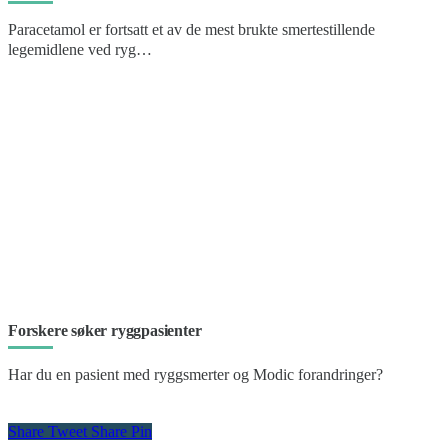
Paracetamol er fortsatt et av de mest brukte smertestillende
legemidlene ved ryg…
Forskere søker ryggpasienter
Har du en pasient med ryggsmerter og Modic forandringer?
Share
Tweet
Share
Pin