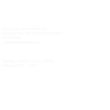
Kontakt oss
Ryen fysio- og manuellterapi
Enebakkveien 150, 0680 Oslo, Norge
22 68 33 60
ryen@manuellterapi.net
Åpningstider
Mandag - torsdag: 07.00 – 16.00
Fredag: 07.30 – 15.00
Medlem av