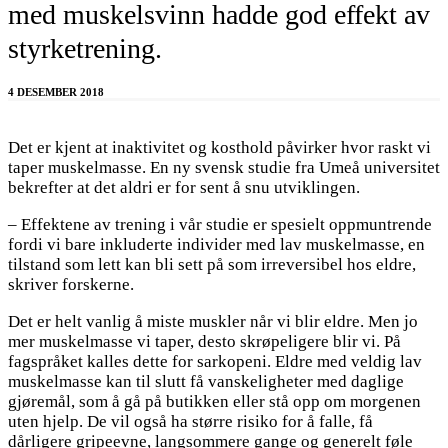
med muskelsvinn hadde god effekt av
styrketrening.
4 DESEMBER 2018
Det er kjent at inaktivitet og kosthold påvirker hvor raskt vi
taper muskelmasse. En ny svensk studie fra Umeå universitet
bekrefter at det aldri er for sent å snu utviklingen.
– Effektene av trening i vår studie er spesielt oppmuntrende
fordi vi bare inkluderte individer med lav muskelmasse, en
tilstand som lett kan bli sett på som irreversibel hos eldre,
skriver forskerne.
Det er helt vanlig å miste muskler når vi blir eldre. Men jo
mer muskelmasse vi taper, desto skrøpeligere blir vi. På
fagspråket kalles dette for sarkopeni. Eldre med veldig lav
muskelmasse kan til slutt få vanskeligheter med daglige
gjøremål, som å gå på butikken eller stå opp om morgenen
uten hjelp. De vil også ha større risiko for å falle, få
dårligere gripeevne, langsommere gange og generelt føle