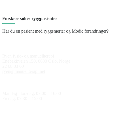
Forskere søker ryggpasienter
Har du en pasient med ryggsmerter og Modic forandringer?
Kontakt oss
Ryen fysio- og manuellterapi
Enebakkveien 150, 0680 Oslo, Norge
22 68 33 60
ryen@manuellterapi.net
Åpningstider
Mandag - torsdag: 07.00 – 16.00
Fredag: 07.30 – 15.00
Medlem av